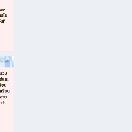
๕๖๙
ารใน
นที่
ี่ผ่านมา
ร่วม
ร์และ
รียน
เรียน
ปลาย
กว่า