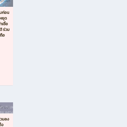
ี่ผ่านมา
อบก่อน
หยุด
เชื่อ
้ ร่วม
ถือ
ี่ผ่านมา
่วมลง
็จ