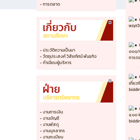
- การตลาด
พฤศจ
- ประวัติความเป็นมา
๐๐๑/๒
- วัตถุประสงค์ วิสัยทัศน์ พันธกิจ
การตล
- ทำเนียบผู้บริหาร
เกี่ย
biddin
- งานการเงิน
๔๐๐ k
- งานบัญชี
biddin
- งานพัสดุ
- งานบุคลากร
- งานทะเบียน