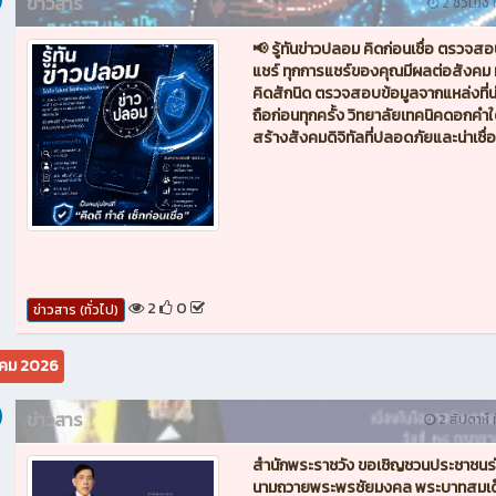
ข่าวสาร
2 ชั่วโมง ท
📢 รู้ทันข่าวปลอม คิดก่อนเชื่อ ตรวจส
แชร์ ทุกการแชร์ของคุณมีผลต่อสังคม 
คิดสักนิด ตรวจสอบข้อมูลจากแหล่งที่น่า
ถือก่อนทุกครั้ง วิทยาลัยเทคนิคดอกคำใต
สร้างสังคมดิจิทัลที่ปลอดภัยและน่าเชื่อ
2
0
ข่าวสาร (ทั่วไป)
คม 2026
ข่าวสาร
2 สัปดาห์ ท
สำนักพระราชวัง ขอเชิญชวนประชาชนร
นามถวายพระพรชัยมงคล พระบาทสมเด