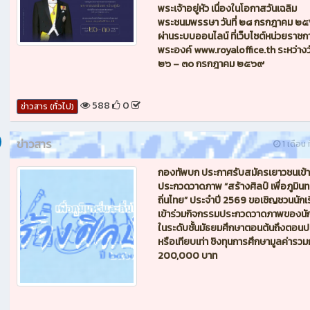
พระเจ้าอยู่หัว เนื่องในโอกาสวันเฉลิม
พระชนมพรรษา วันที่ ๒๘ กรกฎาคม ๒
ผ่านระบบออนไลน์ ที่เว็บไซต์หน่วยราชก
พระองค์ www.royaloffice.th ระหว่างวั
๒๖ – ๓๐ กรกฎาคม ๒๕๖๙
588
0
ข่าวสาร (ทั่วไป)
ข่าวสาร
1 เดือน ท
กองทัพบก ประกาศรับสมัครเยาวชนเข้า
ประกวดวาดภาพ “สร้างศิลป์ เพื่อภูมินท
ถิ่นไทย” ประจำปี 2569 ขอเชิญชวนนักเ
เข้าร่วมกิจกรรมประกวดวาดภาพของนัก
ในระดับชั้นมัธยมศึกษาตอนต้นถึงตอน
หรือเทียบเท่า ชิงทุนการศึกษามูลค่ารวม
200,000 บาท