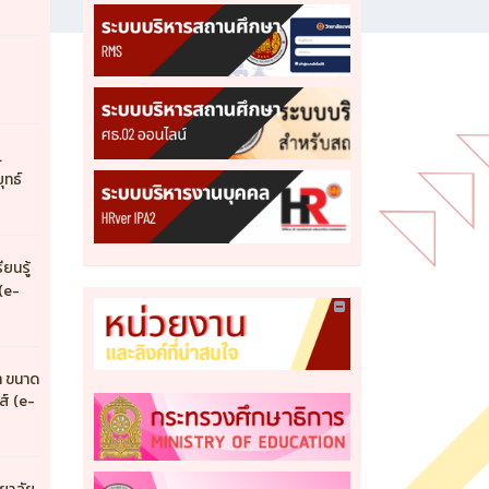
7
.
ุทธ์
ยนรู้
(e-
า ขนาด
์ (e-