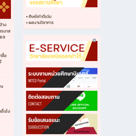
•
ศิษย์เก่าดีเด่น
•
ผลงานวิชาการ
จ้าง
ไตรมาส
569
ซื้อ
ี
ยน
ื่นใน