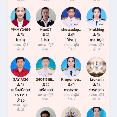
PIMMY2469
Kae07
chetsadaphong
krukhing
ไม่ระบุ
ไม่ระบุ
ไม่ระบุ
การบัญชี
สถานะ : ผู้ใช้
สถานะ : ผู้ใช้
สถานะ : ผู้ใช้
สถานะ : ผู้ใช้
ทั่วไป
ทั่วไป
ทั่วไป
ทั่วไป
GAYIA126
2403151111085158
Krupompam
kru-ann
เครื่องมือกล
เครื่องกล
การตลาด
การตลาด
และซ่อม
สถานะ : ผู้ใช้
สถานะ : ผู้ใช้
สถานะ : ผู้ใช้
ทั่วไป
ทั่วไป
ทั่วไป
บำรุง
สถานะ : ผู้ใช้
ทั่วไป