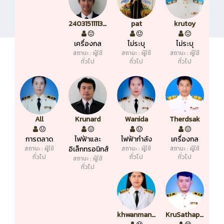
2403151111352898
pat
krutoy
เครื่องกล
ไม่ระบุ
ไม่ระบุ
สถานะ : ผู้ใช้
สถานะ : ผู้ใช้
สถานะ : ผู้ใช้
ทั่วไป
ทั่วไป
ทั่วไป
All
Krunard
Wanida
Therdsak
การตลาด
ไฟฟ้าและ
ไฟฟ้ากำลัง
เครื่องกล
สถานะ : ผู้ใช้
อิเล็กทรอนิกส์
สถานะ : ผู้ใช้
สถานะ : ผู้ใช้
ทั่วไป
ทั่วไป
ทั่วไป
สถานะ : ผู้ใช้
ทั่วไป
khwanmantana
KruSathaporn