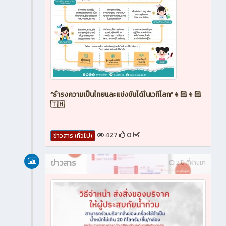
“ธำรงความเป็นไทยและแข่งขันได้ในเวทีโลก”👧🏻👦🏻
🇹🇭
427
0
ข่าวสาร (ทั่วไป)
ข่าวสาร
2 ปี ที่ผ่านมา