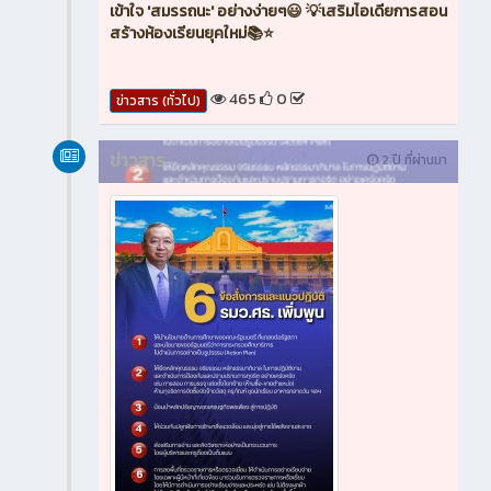
เข้าใจ 'สมรรถนะ' อย่างง่ายๆ😃 💡เสริมไอเดียการสอน
สร้างห้องเรียนยุคใหม่📚⭐
465
0
ข่าวสาร (ทั่วไป)
ข่าวสาร
2 ปี ที่ผ่านมา