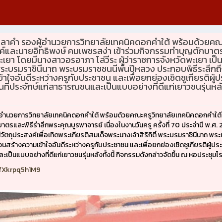
ท สีลาคำ รองผู้อำนวยการวิทยาลัยเทคนิคดอกคำใต้ พร้อมด้วยคณ
ค์และนายอิทธิพงษ์ คมเพชรสง่า เข้าร่วมกิจกรรมทำบุญตักบาตร
ดพะเยา โดยมีนางสาวอรอาภา โล่วีระ ผู้ว่าราชการจังหวัดพะเยา เป็น
ติ์ พระบรมราชินีนาถ พระบรมราชชนนีพันปีหลวง ประกอบพิธีระลึก
ใจอันดีระหว่างครูกับประชาชน และเพื่อยกย่องเชิดชูเกียรติผู
ที่ประจักษ์แก่สาธารณชนและเป็นแบบอย่างที่ดีแก่เยาวชนรุ่นหลัง
งผู้อำนวยการวิทยาลัยเทคนิคดอกคำใต้ พร้อมด้วยคณะครูวิทยาลัยเทคนิคดอกคำใต้
รและพิธีรำลึกพระคุณบูรพาจารย์ เนื่องในงานวันครู ครั้งที่ 70 ประจำปี พ.ศ. 2
มีวัตถุประสงค์เพื่อเทิดพระเกียรติสมเด็จพระนางเจ้าสิริกิติ์ พระบรมราชินีนาถ
สร้างความเข้าใจอันดีระหว่างครูกับประชาชน และเพื่อยกย่องเชิดชูเกียรติผู้ป
เป็นแบบอย่างที่ดีแก่เยาวชนรุ่นหลังทั้งนี้ กิจกรรมดังกล่าวจัดขึ้น ณ หอประชุ
vfXkrpq5h1M9