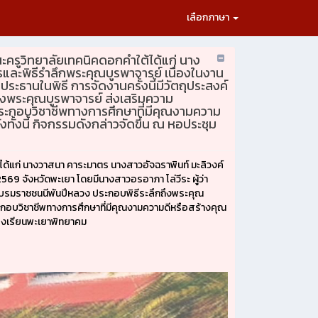
เลือกภาษา
ะครูวิทยาลัยเทคนิคดอกคำใต้ได้แก่ นาง
และพิธีรำลึกพระคุณบูรพาจารย์ เนื่องในงาน
ประธานในพิธี การจัดงานครั้งนี้มีวัตถุประสงค์
ถึงพระคุณบูรพาจารย์ ส่งเสริมความ
้ประกอบวิชาชีพทางการศึกษาที่มีคุณงามความ
ทั้งนี้ กิจกรรมดังกล่าวจัดขึ้น ณ หอประชุม
ได้แก่ นางวาสนา คาระมาตร นางสาวอัจฉราพินท์ มะลิวงค์
569 จังหวัดพะเยา โดยมีนางสาวอรอาภา โล่วีระ ผู้ว่า
 พระบรมราชชนนีพันปีหลวง ประกอบพิธีระลึกถึงพระคุณ
ระกอบวิชาชีพทางการศึกษาที่มีคุณงามความดีหรือสร้างคุณ
มโรงเรียนพะเยาพิทยาคม