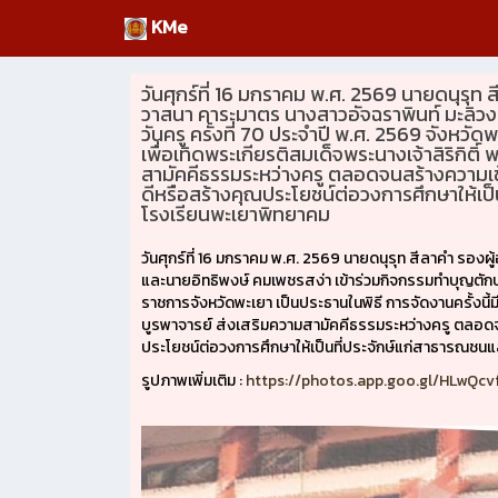
KMe
วันศุกร์ที่ 16 มกราคม พ.ศ. 2569 นายดนุรุ
วาสนา คาระมาตร นางสาวอัจฉราพินท์ มะลิวง
วันครู ครั้งที่ 70 ประจำปี พ.ศ. 2569 จังหวั
เพื่อเทิดพระเกียรติสมเด็จพระนางเจ้าสิริกิ
สามัคคีธรรมระหว่างครู ตลอดจนสร้างความเข้า
ดีหรือสร้างคุณประโยชน์ต่อวงการศึกษาให้เป็น
โรงเรียนพะเยาพิทยาคม
วันศุกร์ที่ 16 มกราคม พ.ศ. 2569 นายดนุรุท สีลาคำ รอ
และนายอิทธิพงษ์ คมเพชรสง่า เข้าร่วมกิจกรรมทำบุญตักบาต
ราชการจังหวัดพะเยา เป็นประธานในพิธี การจัดงานครั้งนี้
บูรพาจารย์ ส่งเสริมความสามัคคีธรรมระหว่างครู ตลอดจน
ประโยชน์ต่อวงการศึกษาให้เป็นที่ประจักษ์แก่สาธารณชนและ
รูปภาพเพิ่มเติม :
https://photos.app.goo.gl/HLwQc