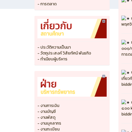
- การตลาด
พฤศจ
- ประวัติความเป็นมา
๐๐๑/๒
- วัตถุประสงค์ วิสัยทัศน์ พันธกิจ
การตล
- ทำเนียบผู้บริหาร
เกี่ย
biddin
- งานการเงิน
๔๐๐ k
- งานบัญชี
biddin
- งานพัสดุ
- งานบุคลากร
- งานทะเบียน