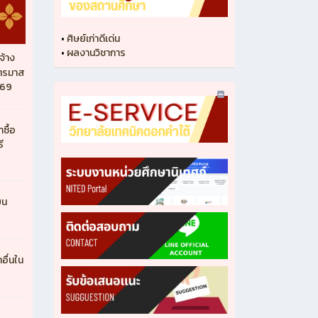
•
ศิษย์เก่าดีเด่น
•
ผลงานวิชาการ
จ้าง
ไตรมาส
569
ซื้อ
ี
ยน
ื่นใน