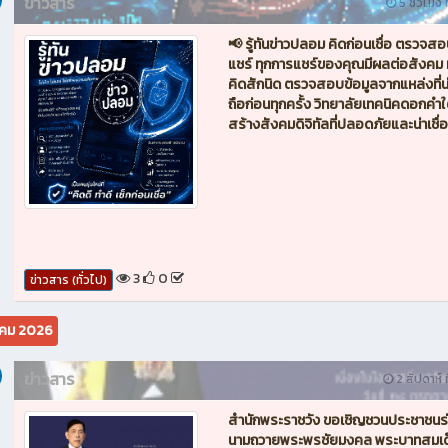
ข่าวสาร
5 ชั่วโมง ท
📢 รู้ทันข่าวปลอม คิดก่อนเชื่อ ตรวจส
แชร์ ทุกการแชร์ของคุณมีผลต่อสังคม 
คิดสักนิด ตรวจสอบข้อมูลจากแหล่งที่น่า
ถือก่อนทุกครั้ง วิทยาลัยเทคนิคดอกคำใต
สร้างสังคมดิจิทัลที่ปลอดภัยและน่าเชื่อ
3
0
ข่าวสาร (ทั่วไป)
คม 2026
ข่าวสาร
2 สัปดาห์ ท
สำนักพระราชวัง ขอเชิญชวนประชาชนร
นามถวายพระพรชัยมงคล พระบาทสมเด