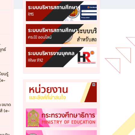
7
.
ุทธ์
ยนรู้
(e-
า ขนาด
์ (e-