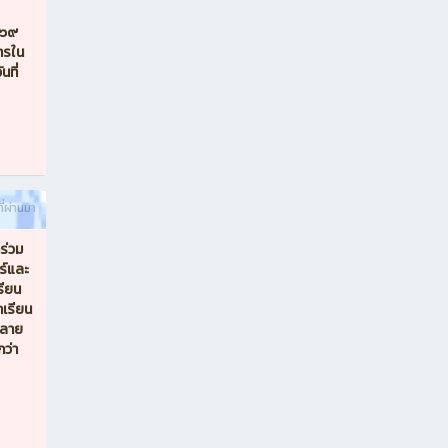
๕๖๙
ารใน
นที่
ี่ผ่านมา
ร่วม
ร์และ
รียน
เรียน
ปลาย
กว่า