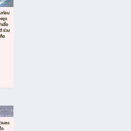
ี่ผ่านมา
อบก่อน
หยุด
เชื่อ
้ ร่วม
ถือ
ี่ผ่านมา
่วมลง
็จ