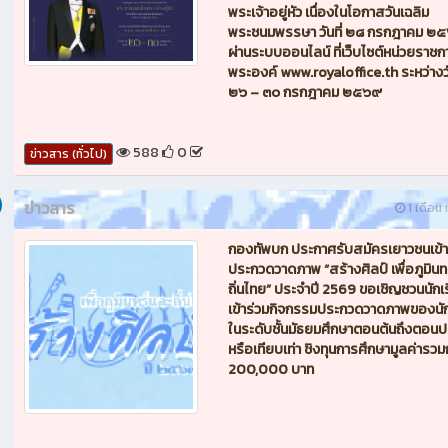
พระเจ้าอยู่หัว เนื่องในโอกาสวันเฉลิม
พระชนมพรรษา วันที่ ๒๘ กรกฎาคม ๒
ผ่านระบบออนไลน์ ที่เว็บไซต์หน่วยราชก
พระองค์ www.royaloffice.th ระหว่างวั
๒๖ – ๓๐ กรกฎาคม ๒๕๖๙
588
0
ข่าวสาร (ทั่วไป)
ข่าวสาร
1 เดือน ท
กองทัพบก ประกาศรับสมัครเยาวชนเข้า
ประกวดวาดภาพ “สร้างศิลป์ เพื่อภูมินท
ถิ่นไทย” ประจำปี 2569 ขอเชิญชวนนักเ
เข้าร่วมกิจกรรมประกวดวาดภาพของนัก
ในระดับชั้นมัธยมศึกษาตอนต้นถึงตอน
หรือเทียบเท่า ชิงทุนการศึกษามูลค่ารวม
200,000 บาท