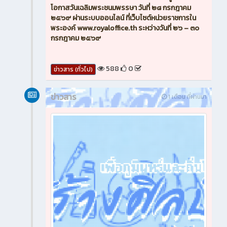
โอกาสวันเฉลิมพระชนมพรรษา วันที่ ๒๘ กรกฎาคม
๒๕๖๙ ผ่านระบบออนไลน์ ที่เว็บไซต์หน่วยราชการใน
พระองค์ www.royaloffice.th ระหว่างวันที่ ๒๖ – ๓๐
กรกฎาคม ๒๕๖๙
588
0
ข่าวสาร (ทั่วไป)
ข่าวสาร
1 เดือน ที่ผ่านมา