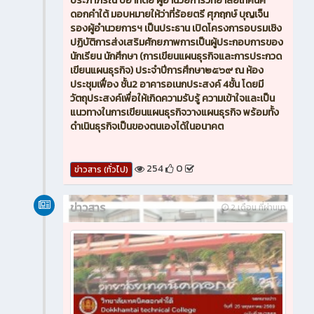
ประภาภรณ์ ปีอาทิตย์ ผู้อำนวยการวิทยาลัยเทคนิค
ดอกคำใต้ มอบหมายให้ว่าที่ร้อยตรี ศุภฤกษ์ บุญเจ็น
รองผู้อำนวยการฯ เป็นประธาน เปิดโครงการอบรมเชิง
ปฏิบัติการส่งเสริมศักยภาพการเป็นผู้ประกอบการของ
นักเรียน นักศึกษา (การเขียนแผนธุรกิจและการประกวด
เขียนแผนธุรกิจ) ประจำปีการศึกษา๒๕๖๙ ณ ห้อง
ประชุมเฟื่อง ชั้น2 อาคารอเนกประสงค์ 4ชั้น โดยมี
วัตถุประสงค์เพื่อให้เกิดความรับรู้ ความเข้าใจและเป็น
แนวทางในการเขียนแผนธุรกิจวางแผนธุรกิจ พร้อมทั้ง
ดำเนินธุรกิจเป็นของตนเองได้ในอนาคต
254
0
ข่าวสาร (ทั่วไป)
ข่าวสาร
2 เดือน ที่ผ่านมา