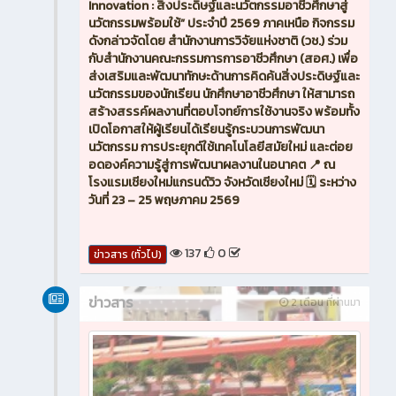
Innovation : สิ่งประดิษฐ์และนวัตกรรมอาชีวศึกษาสู่
นวัตกรรมพร้อมใช้” ประจำปี 2569 ภาคเหนือ กิจกรรม
ดังกล่าวจัดโดย สำนักงานการวิจัยแห่งชาติ (วช.) ร่วม
กับสำนักงานคณะกรรมการการอาชีวศึกษา (สอศ.) เพื่อ
ส่งเสริมและพัฒนาทักษะด้านการคิดค้นสิ่งประดิษฐ์และ
นวัตกรรมของนักเรียน นักศึกษาอาชีวศึกษา ให้สามารถ
สร้างสรรค์ผลงานที่ตอบโจทย์การใช้งานจริง พร้อมทั้ง
เปิดโอกาสให้ผู้เรียนได้เรียนรู้กระบวนการพัฒนา
นวัตกรรม การประยุกต์ใช้เทคโนโลยีสมัยใหม่ และต่อย
อดองค์ความรู้สู่การพัฒนาผลงานในอนาคต 📍 ณ
โรงแรมเชียงใหม่แกรนด์วิว จังหวัดเชียงใหม่ 🗓️ ระหว่าง
วันที่ 23 – 25 พฤษภาคม 2569
137
0
ข่าวสาร (ทั่วไป)
ข่าวสาร
2 เดือน ที่ผ่านมา