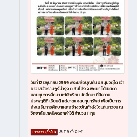
วันที่ 12 มิถุนายน 2569 พระปลัดบุญถัน ปสนฺนจิตฺโต เจ้า
อาวาสวัดราษฎร์บำรุง ต.สันโค้ง จ.พะเยา ได้เมตตา
มอบทุนการศึกษา แก่นักเรียน นักศึกษา ที่มีความ
ประพฤติดี เรียนดี แต่ขาดแคลนทุนทรัพย์ เพื่อเป็นการ
ส่งเสริมการศึกษาและสร้างขวัญกำลังใจแก่เยาวชน ณ
วิทยาลัยเทคนิคดอกคำใต้ จำนวน 11 ทุน
119
0
ข่าวสาร (ทั่วไป)