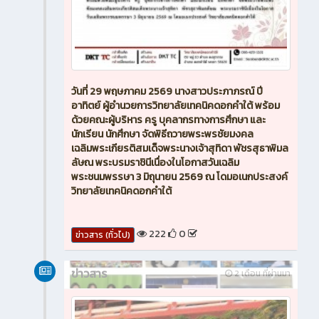
วันที่ 29 พฤษภาคม 2569 นางสาวประภาภรณ์ ปี
อาทิตย์ ผู้อำนวยการวิทยาลัยเทคนิคดอกคำใต้ พร้อม
ด้วยคณะผู้บริหาร ครู บุคลากรทางการศึกษา และ
นักเรียน นักศึกษา จัดพิธีถวายพระพรชัยมงคล
เฉลิมพระเกียรติสมเด็จพระนางเจ้าสุทิดา พัชรสุธาพิมล
ลัษณ พระบรมราชินีเนื่องในโอกาสวันเฉลิม
พระชนมพรรษา 3 มิถุนายน 2569 ณ โดมอเนกประสงค์
วิทยาลัยเทคนิคดอกคำใต้
222
0
ข่าวสาร (ทั่วไป)
ข่าวสาร
2 เดือน ที่ผ่านมา