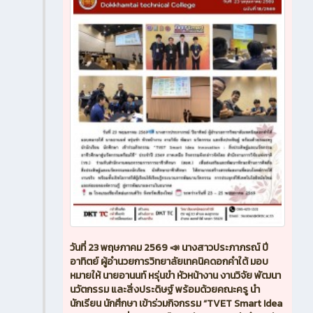
วันที่ 23 พฤษภาคม 2569 📣 นางสาวประภาภรณ์ ปี
อาทิตย์ ผู้อำนวยการวิทยาลัยเทคนิคดอกคำใต้ มอบ
หมายให้ นายอานนท์ หรุ่นขำ หัวหน้างาน งานวิจัย พัฒนา
นวัตกรรม และสิ่งประดิษฐ์ พร้อมด้วยคณะครู นำ
นักเรียน นักศึกษา เข้าร่วมกิจกรรม “TVET Smart Idea