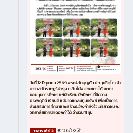
วันที่ 12 มิถุนายน 2569 พระปลัดบุญถัน ปสนฺนจิตฺโต เจ้า
อาวาสวัดราษฎร์บำรุง ต.สันโค้ง จ.พะเยา ได้เมตตา
มอบทุนการศึกษา แก่นักเรียน นักศึกษา ที่มีความ
ประพฤติดี เรียนดี แต่ขาดแคลนทุนทรัพย์ เพื่อเป็นการ
ส่งเสริมการศึกษาและสร้างขวัญกำลังใจแก่เยาวชน ณ
วิทยาลัยเทคนิคดอกคำใต้ จำนวน 11 ทุน
123
0
ข่าวสาร (ทั่วไป)