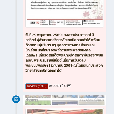
วันที่ 29 พฤษภาคม 2569 นางสาวประภาภรณ์ ปี
อาทิตย์ ผู้อำนวยการวิทยาลัยเทคนิคดอกคำใต้ พร้อม
ด้วยคณะผู้บริหาร ครู บุคลากรทางการศึกษา และ
นักเรียน นักศึกษา จัดพิธีถวายพระพรชัยมงคล
เฉลิมพระเกียรติสมเด็จพระนางเจ้าสุทิดา พัชรสุธาพิมล
ลัษณ พระบรมราชินีเนื่องในโอกาสวันเฉลิม
พระชนมพรรษา 3 มิถุนายน 2569 ณ โดมอเนกประสงค์
วิทยาลัยเทคนิคดอกคำใต้
228
0
ข่าวสาร (ทั่วไป)
ข่าวสาร
2 เดือน ที่ผ่านมา