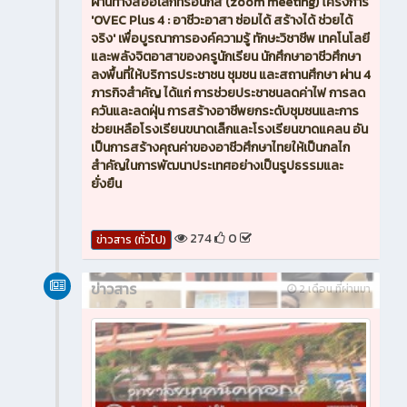
ผ่านทางสื่ออิเล็กทรอนิกส์ (zoom meeting) โครงการ
'OVEC Plus 4 : อาชีวะอาสา ซ่อมได้ สร้างได้ ช่วยได้
จริง' เพื่อบูรณาการองค์ความรู้ ทักษะวิชาชีพ เทคโนโลยี
และพลังจิตอาสาของครูนักเรียน นักศึกษาอาชีวศึกษา
ลงพื้นที่ให้บริการประชาชน ชุมชน และสถานศึกษา ผ่าน 4
ภารกิจสำคัญ ได้แก่ การช่วยประชาชนลดค่าไฟ การลด
ควันและลดฝุ่น การสร้างอาชีพยกระดับชุมชนและการ
ช่วยเหลือโรงเรียนขนาดเล็กและโรงเรียนขาดแคลน อัน
เป็นการสร้างคุณค่าของอาชีวศึกษาไทยให้เป็นกลไก
สำคัญในการพัฒนาประเทศอย่างเป็นรูปธรรมและ
ยั่งยืน
274
0
ข่าวสาร (ทั่วไป)
ข่าวสาร
2 เดือน ที่ผ่านมา