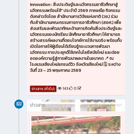
Innovation : สิ่งประดิษฐ์และนวัตกรรมอาชีวศึกษาสู่
นวัตกรรมพร้อมใช้” ประจำปี 2569 ภาคเหนือ กิจกรรม
ดังกล่าวจัดโดย สำนักงานการวิจัยแห่งชาติ (วช.) ร่วม
กับสำนักงานคณะกรรมการการอาชีวศึกษา (สอศ.) เพื่อ
ส่งเสริมและพัฒนาทักษะด้านการคิดค้นสิ่งประดิษฐ์และ
นวัตกรรมของนักเรียน นักศึกษาอาชีวศึกษา ให้สามารถ
สร้างสรรค์ผลงานที่ตอบโจทย์การใช้งานจริง พร้อมทั้ง
เปิดโอกาสให้ผู้เรียนได้เรียนรู้กระบวนการพัฒนา
นวัตกรรม การประยุกต์ใช้เทคโนโลยีสมัยใหม่ และต่อย
อดองค์ความรู้สู่การพัฒนาผลงานในอนาคต 📍 ณ
โรงแรมเชียงใหม่แกรนด์วิว จังหวัดเชียงใหม่ 🗓️ ระหว่าง
วันที่ 23 – 25 พฤษภาคม 2569
143
0
ข่าวสาร (ทั่วไป)
ข่าวสาร
2 เดือน ที่ผ่านมา