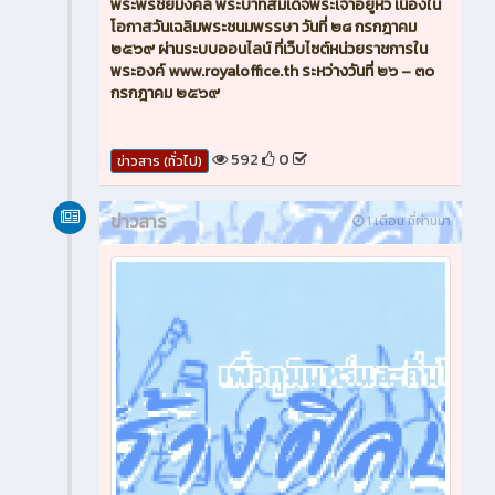
พระพรชัยมงคล พระบาทสมเด็จพระเจ้าอยู่หัว เนื่องใน
โอกาสวันเฉลิมพระชนมพรรษา วันที่ ๒๘ กรกฎาคม
๒๕๖๙ ผ่านระบบออนไลน์ ที่เว็บไซต์หน่วยราชการใน
พระองค์ www.royaloffice.th ระหว่างวันที่ ๒๖ – ๓๐
กรกฎาคม ๒๕๖๙
592
0
ข่าวสาร (ทั่วไป)
ข่าวสาร
1 เดือน ที่ผ่านมา