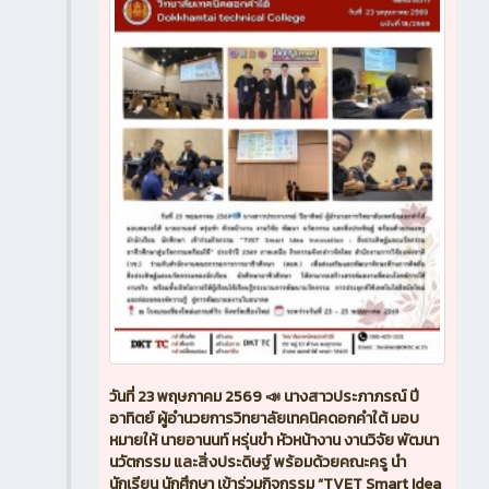
วันที่ 23 พฤษภาคม 2569 📣 นางสาวประภาภรณ์ ปี
อาทิตย์ ผู้อำนวยการวิทยาลัยเทคนิคดอกคำใต้ มอบ
หมายให้ นายอานนท์ หรุ่นขำ หัวหน้างาน งานวิจัย พัฒนา
นวัตกรรม และสิ่งประดิษฐ์ พร้อมด้วยคณะครู นำ
นักเรียน นักศึกษา เข้าร่วมกิจกรรม “TVET Smart Idea