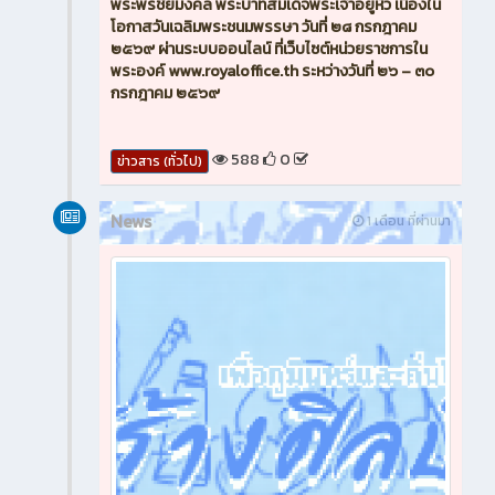
พระพรชัยมงคล พระบาทสมเด็จพระเจ้าอยู่หัว เนื่องใน
โอกาสวันเฉลิมพระชนมพรรษา วันที่ ๒๘ กรกฎาคม
๒๕๖๙ ผ่านระบบออนไลน์ ที่เว็บไซต์หน่วยราชการใน
พระองค์ www.royaloffice.th ระหว่างวันที่ ๒๖ – ๓๐
กรกฎาคม ๒๕๖๙
588
0
ข่าวสาร (ทั่วไป)
News
1 เดือน ที่ผ่านมา