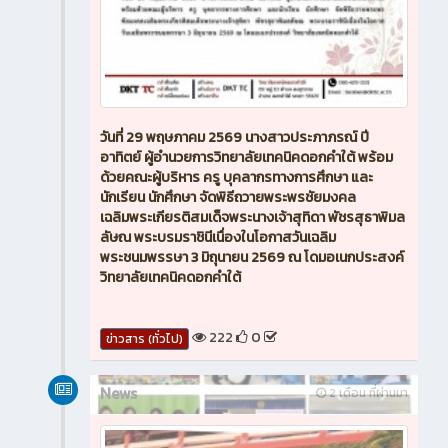
วันที่ 29 พฤษภาคม 2569 นางสาวประภาภรณ์ ปี
อาทิตย์ ผู้อำนวยการวิทยาลัยเทคนิคดอกคำใต้ พร้อม
ด้วยคณะผู้บริหาร ครู บุคลากรทางการศึกษา และ
นักเรียน นักศึกษา จัดพิธีถวายพระพรชัยมงคล
เฉลิมพระเกียรติสมเด็จพระนางเจ้าสุทิดา พัชรสุธาพิมล
ลัษณ พระบรมราชินีเนื่องในโอกาสวันเฉลิม
พระชนมพรรษา 3 มิถุนายน 2569 ณ โดมอเนกประสงค์
วิทยาลัยเทคนิคดอกคำใต้
222
0
ข่าวสาร (ทั่วไป)
News
2 เดือน ที่ผ่านมา