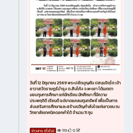
วันที่ 12 มิถุนายน 2569 พระปลัดบุญถัน ปสนฺนจิตฺโต เจ้า
อาวาสวัดราษฎร์บำรุง ต.สันโค้ง จ.พะเยา ได้เมตตา
มอบทุนการศึกษา แก่นักเรียน นักศึกษา ที่มีความ
ประพฤติดี เรียนดี แต่ขาดแคลนทุนทรัพย์ เพื่อเป็นการ
ส่งเสริมการศึกษาและสร้างขวัญกำลังใจแก่เยาวชน ณ
วิทยาลัยเทคนิคดอกคำใต้ จำนวน 11 ทุน
119
0
ข่าวสาร (ทั่วไป)