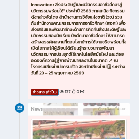
Innovation : สิ่งประดิษฐ์และนวัตกรรมอาชีวศึกษาสู่
นวัตกรรมพร้อมใช้” ประจำปี 2569 ภาคเหนือ กิจกรรม
ดังกล่าวจัดโดย สำนักงานการวิจัยแห่งชาติ (วช.) ร่วม
กับสำนักงานคณะกรรมการการอาชีวศึกษา (สอศ.) เพื่อ
ส่งเสริมและพัฒนาทักษะด้านการคิดค้นสิ่งประดิษฐ์และ
นวัตกรรมของนักเรียน นักศึกษาอาชีวศึกษา ให้สามารถ
สร้างสรรค์ผลงานที่ตอบโจทย์การใช้งานจริง พร้อมทั้ง
เปิดโอกาสให้ผู้เรียนได้เรียนรู้กระบวนการพัฒนา
นวัตกรรม การประยุกต์ใช้เทคโนโลยีสมัยใหม่ และต่อย
อดองค์ความรู้สู่การพัฒนาผลงานในอนาคต 📍 ณ
โรงแรมเชียงใหม่แกรนด์วิว จังหวัดเชียงใหม่ 🗓️ ระหว่าง
วันที่ 23 – 25 พฤษภาคม 2569
137
0
ข่าวสาร (ทั่วไป)
News
2 เดือน ที่ผ่านมา