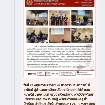
วันที่ 23 พฤษภาคม 2569 📣 นางสาวประภาภรณ์ ปี
อาทิตย์ ผู้อำนวยการวิทยาลัยเทคนิคดอกคำใต้ มอบ
หมายให้ นายอานนท์ หรุ่นขำ หัวหน้างาน งานวิจัย พัฒนา
นวัตกรรม และสิ่งประดิษฐ์ พร้อมด้วยคณะครู นำ
นักเรียน นักศึกษา เข้าร่วมกิจกรรม “TVET Smart Idea