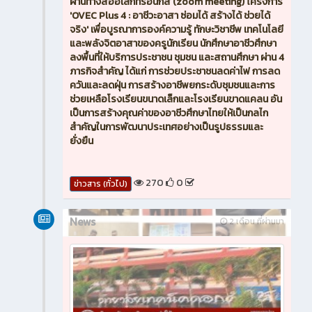
ผ่านทางสื่ออิเล็กทรอนิกส์ (zoom meeting) โครงการ
'OVEC Plus 4 : อาชีวะอาสา ซ่อมได้ สร้างได้ ช่วยได้
จริง' เพื่อบูรณาการองค์ความรู้ ทักษะวิชาชีพ เทคโนโลยี
และพลังจิตอาสาของครูนักเรียน นักศึกษาอาชีวศึกษา
ลงพื้นที่ให้บริการประชาชน ชุมชน และสถานศึกษา ผ่าน 4
ภารกิจสำคัญ ได้แก่ การช่วยประชาชนลดค่าไฟ การลด
ควันและลดฝุ่น การสร้างอาชีพยกระดับชุมชนและการ
ช่วยเหลือโรงเรียนขนาดเล็กและโรงเรียนขาดแคลน อัน
เป็นการสร้างคุณค่าของอาชีวศึกษาไทยให้เป็นกลไก
สำคัญในการพัฒนาประเทศอย่างเป็นรูปธรรมและ
ยั่งยืน
270
0
ข่าวสาร (ทั่วไป)
News
2 เดือน ที่ผ่านมา