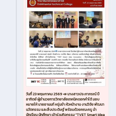
วันที่ 23 พฤษภาคม 2569 📣 นางสาวประภาภรณ์ ปี
อาทิตย์ ผู้อำนวยการวิทยาลัยเทคนิคดอกคำใต้ มอบ
หมายให้ นายอานนท์ หรุ่นขำ หัวหน้างาน งานวิจัย พัฒนา
นวัตกรรม และสิ่งประดิษฐ์ พร้อมด้วยคณะครู นำ
นักเรียน นักศึกษา เข้าร่วมกิจกรรม “TVET Smart Idea