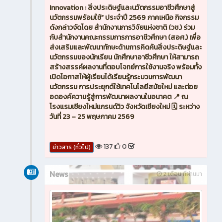
Innovation : สิ่งประดิษฐ์และนวัตกรรมอาชีวศึกษาสู่
นวัตกรรมพร้อมใช้” ประจำปี 2569 ภาคเหนือ กิจกรรม
ดังกล่าวจัดโดย สำนักงานการวิจัยแห่งชาติ (วช.) ร่วม
กับสำนักงานคณะกรรมการการอาชีวศึกษา (สอศ.) เพื่อ
ส่งเสริมและพัฒนาทักษะด้านการคิดค้นสิ่งประดิษฐ์และ
นวัตกรรมของนักเรียน นักศึกษาอาชีวศึกษา ให้สามารถ
สร้างสรรค์ผลงานที่ตอบโจทย์การใช้งานจริง พร้อมทั้ง
เปิดโอกาสให้ผู้เรียนได้เรียนรู้กระบวนการพัฒนา
นวัตกรรม การประยุกต์ใช้เทคโนโลยีสมัยใหม่ และต่อย
อดองค์ความรู้สู่การพัฒนาผลงานในอนาคต 📍 ณ
โรงแรมเชียงใหม่แกรนด์วิว จังหวัดเชียงใหม่ 🗓️ ระหว่าง
วันที่ 23 – 25 พฤษภาคม 2569
137
0
ข่าวสาร (ทั่วไป)
News
2 เดือน ที่ผ่านมา