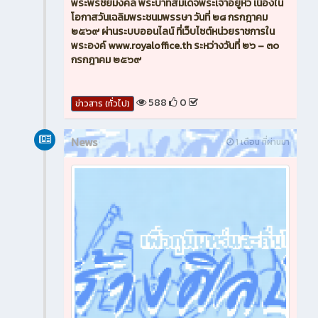
พระพรชัยมงคล พระบาทสมเด็จพระเจ้าอยู่หัว เนื่องใน
โอกาสวันเฉลิมพระชนมพรรษา วันที่ ๒๘ กรกฎาคม
๒๕๖๙ ผ่านระบบออนไลน์ ที่เว็บไซต์หน่วยราชการใน
พระองค์ www.royaloffice.th ระหว่างวันที่ ๒๖ – ๓๐
กรกฎาคม ๒๕๖๙
588
0
ข่าวสาร (ทั่วไป)
News
1 เดือน ที่ผ่านมา