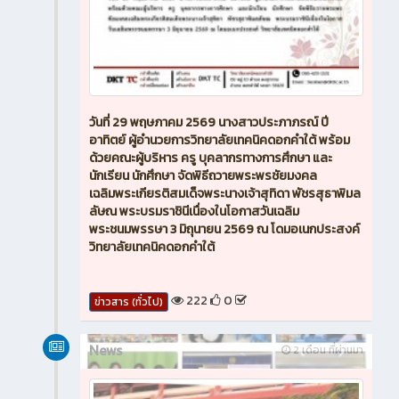
วันที่ 29 พฤษภาคม 2569 นางสาวประภาภรณ์ ปี
อาทิตย์ ผู้อำนวยการวิทยาลัยเทคนิคดอกคำใต้ พร้อม
ด้วยคณะผู้บริหาร ครู บุคลากรทางการศึกษา และ
นักเรียน นักศึกษา จัดพิธีถวายพระพรชัยมงคล
เฉลิมพระเกียรติสมเด็จพระนางเจ้าสุทิดา พัชรสุธาพิมล
ลัษณ พระบรมราชินีเนื่องในโอกาสวันเฉลิม
พระชนมพรรษา 3 มิถุนายน 2569 ณ โดมอเนกประสงค์
วิทยาลัยเทคนิคดอกคำใต้
222
0
ข่าวสาร (ทั่วไป)
News
2 เดือน ที่ผ่านมา