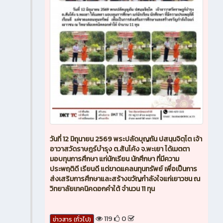
วันที่ 12 มิถุนายน 2569 พระปลัดบุญถัน ปสนฺนจิตฺโต เจ้า
อาวาสวัดราษฎร์บำรุง ต.สันโค้ง จ.พะเยา ได้เมตตา
มอบทุนการศึกษา แก่นักเรียน นักศึกษา ที่มีความ
ประพฤติดี เรียนดี แต่ขาดแคลนทุนทรัพย์ เพื่อเป็นการ
ส่งเสริมการศึกษาและสร้างขวัญกำลังใจแก่เยาวชน ณ
วิทยาลัยเทคนิคดอกคำใต้ จำนวน 11 ทุน
119
0
ข่าวสาร (ทั่วไป)