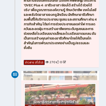
ผ่านทางสื่ออิเล็กทรอนิกส์ (zoom meeting) โครงการ
'OVEC Plus 4 : อาชีวะอาสา ซ่อมได้ สร้างได้ ช่วยได้
จริง' เพื่อบูรณาการองค์ความรู้ ทักษะวิชาชีพ เทคโนโลยี
และพลังจิตอาสาของครูนักเรียน นักศึกษาอาชีวศึกษา
ลงพื้นที่ให้บริการประชาชน ชุมชน และสถานศึกษา ผ่าน 4
ภารกิจสำคัญ ได้แก่ การช่วยประชาชนลดค่าไฟ การลด
ควันและลดฝุ่น การสร้างอาชีพยกระดับชุมชนและการ
ช่วยเหลือโรงเรียนขนาดเล็กและโรงเรียนขาดแคลน อัน
เป็นการสร้างคุณค่าของอาชีวศึกษาไทยให้เป็นกลไก
สำคัญในการพัฒนาประเทศอย่างเป็นรูปธรรมและ
ยั่งยืน
270
0
ข่าวสาร (ทั่วไป)
News
2 เดือน ที่ผ่านมา