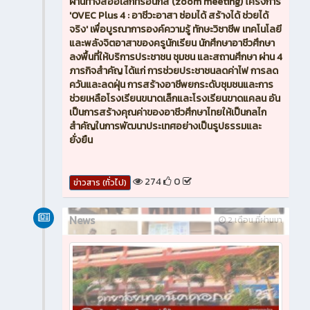
ผ่านทางสื่ออิเล็กทรอนิกส์ (zoom meeting) โครงการ
'OVEC Plus 4 : อาชีวะอาสา ซ่อมได้ สร้างได้ ช่วยได้
จริง' เพื่อบูรณาการองค์ความรู้ ทักษะวิชาชีพ เทคโนโลยี
และพลังจิตอาสาของครูนักเรียน นักศึกษาอาชีวศึกษา
ลงพื้นที่ให้บริการประชาชน ชุมชน และสถานศึกษา ผ่าน 4
ภารกิจสำคัญ ได้แก่ การช่วยประชาชนลดค่าไฟ การลด
ควันและลดฝุ่น การสร้างอาชีพยกระดับชุมชนและการ
ช่วยเหลือโรงเรียนขนาดเล็กและโรงเรียนขาดแคลน อัน
เป็นการสร้างคุณค่าของอาชีวศึกษาไทยให้เป็นกลไก
สำคัญในการพัฒนาประเทศอย่างเป็นรูปธรรมและ
ยั่งยืน
274
0
ข่าวสาร (ทั่วไป)
News
2 เดือน ที่ผ่านมา