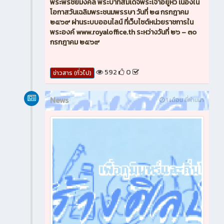
พระพรชัยมงคล พระบาทสมเด็จพระเจ้าอยู่หัว เนื่องใน
โอกาสวันเฉลิมพระชนมพรรษา วันที่ ๒๘ กรกฎาคม
๒๕๖๙ ผ่านระบบออนไลน์ ที่เว็บไซต์หน่วยราชการใน
พระองค์ www.royaloffice.th ระหว่างวันที่ ๒๖ – ๓๐
กรกฎาคม ๒๕๖๙
592
0
ข่าวสาร (ทั่วไป)
News
1 เดือน ที่ผ่านมา