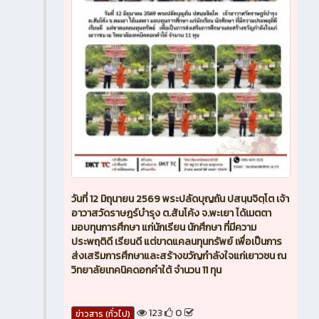
วันที่ 12 มิถุนายน 2569 พระปลัดบุญถัน ปสนฺนจิตฺโต เจ้า
อาวาสวัดราษฎร์บำรุง ต.สันโค้ง จ.พะเยา ได้เมตตา
มอบทุนการศึกษา แก่นักเรียน นักศึกษา ที่มีความ
ประพฤติดี เรียนดี แต่ขาดแคลนทุนทรัพย์ เพื่อเป็นการ
ส่งเสริมการศึกษาและสร้างขวัญกำลังใจแก่เยาวชน ณ
วิทยาลัยเทคนิคดอกคำใต้ จำนวน 11 ทุน
123
0
ข่าวสาร (ทั่วไป)