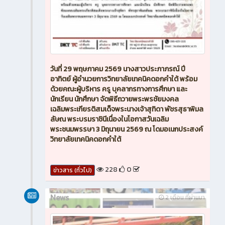
วันที่ 29 พฤษภาคม 2569 นางสาวประภาภรณ์ ปี
อาทิตย์ ผู้อำนวยการวิทยาลัยเทคนิคดอกคำใต้ พร้อม
ด้วยคณะผู้บริหาร ครู บุคลากรทางการศึกษา และ
นักเรียน นักศึกษา จัดพิธีถวายพระพรชัยมงคล
เฉลิมพระเกียรติสมเด็จพระนางเจ้าสุทิดา พัชรสุธาพิมล
ลัษณ พระบรมราชินีเนื่องในโอกาสวันเฉลิม
พระชนมพรรษา 3 มิถุนายน 2569 ณ โดมอเนกประสงค์
วิทยาลัยเทคนิคดอกคำใต้
228
0
ข่าวสาร (ทั่วไป)
News
2 เดือน ที่ผ่านมา