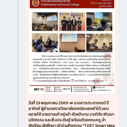
วันที่ 23 พฤษภาคม 2569 📣 นางสาวประภาภรณ์ ปี
อาทิตย์ ผู้อำนวยการวิทยาลัยเทคนิคดอกคำใต้ มอบ
หมายให้ นายอานนท์ หรุ่นขำ หัวหน้างาน งานวิจัย พัฒนา
นวัตกรรม และสิ่งประดิษฐ์ พร้อมด้วยคณะครู นำ
นักเรียน นักศึกษา เข้าร่วมกิจกรรม “TVET Smart Idea