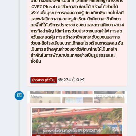
ผ่านทางสื่ออิเล็กทรอนิกส์ (zoom meeting) โครงการ
'OVEC Plus 4 : อาชีวะอาสา ซ่อมได้ สร้างได้ ช่วยได้
จริง' เพื่อบูรณาการองค์ความรู้ ทักษะวิชาชีพ เทคโนโลยี
และพลังจิตอาสาของครูนักเรียน นักศึกษาอาชีวศึกษา
ลงพื้นที่ให้บริการประชาชน ชุมชน และสถานศึกษา ผ่าน 4
ภารกิจสำคัญ ได้แก่ การช่วยประชาชนลดค่าไฟ การลด
ควันและลดฝุ่น การสร้างอาชีพยกระดับชุมชนและการ
ช่วยเหลือโรงเรียนขนาดเล็กและโรงเรียนขาดแคลน อัน
เป็นการสร้างคุณค่าของอาชีวศึกษาไทยให้เป็นกลไก
สำคัญในการพัฒนาประเทศอย่างเป็นรูปธรรมและ
ยั่งยืน
274
0
ข่าวสาร (ทั่วไป)
News
2 เดือน ที่ผ่านมา