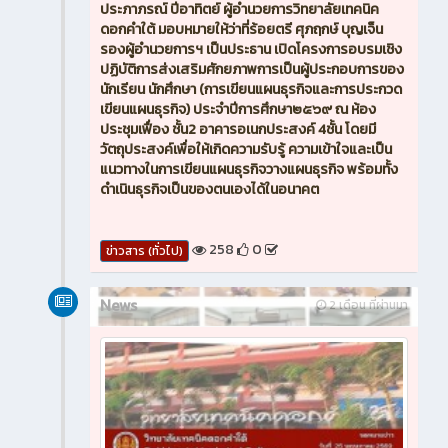
ประภาภรณ์ ปีอาทิตย์ ผู้อำนวยการวิทยาลัยเทคนิค
ดอกคำใต้ มอบหมายให้ว่าที่ร้อยตรี ศุภฤกษ์ บุญเจ็น
รองผู้อำนวยการฯ เป็นประธาน เปิดโครงการอบรมเชิง
ปฏิบัติการส่งเสริมศักยภาพการเป็นผู้ประกอบการของ
นักเรียน นักศึกษา (การเขียนแผนธุรกิจและการประกวด
เขียนแผนธุรกิจ) ประจำปีการศึกษา๒๕๖๙ ณ ห้อง
ประชุมเฟื่อง ชั้น2 อาคารอเนกประสงค์ 4ชั้น โดยมี
วัตถุประสงค์เพื่อให้เกิดความรับรู้ ความเข้าใจและเป็น
แนวทางในการเขียนแผนธุรกิจวางแผนธุรกิจ พร้อมทั้ง
ดำเนินธุรกิจเป็นของตนเองได้ในอนาคต
258
0
ข่าวสาร (ทั่วไป)
News
2 เดือน ที่ผ่านมา